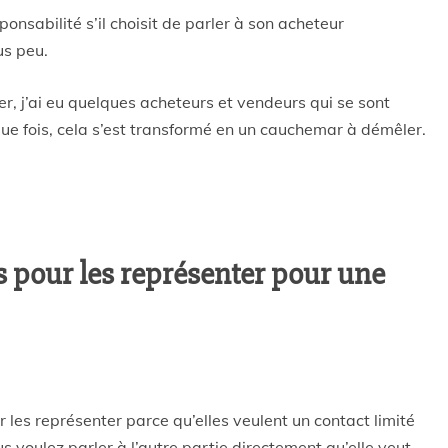
nsabilité s’il choisit de parler à son acheteur
us peu.
r, j’ai eu quelques acheteurs et vendeurs qui se sont
aque fois, cela s’est transformé en un cauchemar à démêler.
ts pour les représenter pour une
r les représenter parce qu’elles veulent un contact limité
s voulez parler à l’autre partie directement qu’elle veut