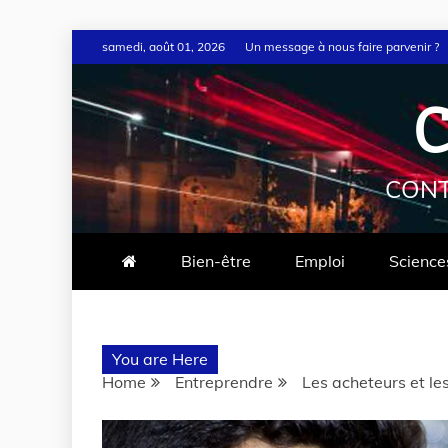
samedi, août 01, 2026
Un message à nous faire parvenir ?
C
CONT
Bien-être
Emploi
Science
You are Here
Home
Entreprendre
Les acheteurs et le