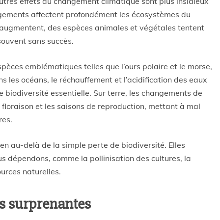
res effets du changement climatique sont plus insidieux
gements affectent profondément les écosystèmes du
augmentent, des espèces animales et végétales tentent
souvent sans succès.
pèces emblématiques telles que l’ours polaire et le morse,
s les océans, le réchauffement et l’acidification des eaux
 biodiversité essentielle. Sur terre, les changements de
 floraison et les saisons de reproduction, mettant à mal
res.
n au-delà de la simple perte de biodiversité. Elles
s dépendons, comme la pollinisation des cultures, la
ources naturelles.
s surprenantes