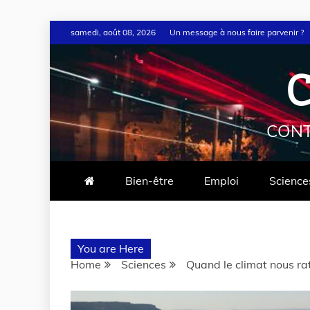
samedi, août 08, 2026
Un message à nous faire parvenir ?
C
CONT
Bien-être
Emploi
Science
You are Here
Home
Sciences
Quand le climat nous ra